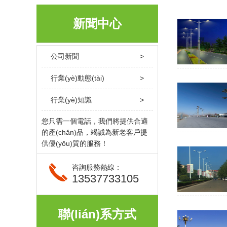
新聞中心
公司新聞
>
行業(yè)動態(tài)
>
行業(yè)知識
>
您只需一個電話，我們將提供合適
的產(chǎn)品，竭誠為新老客戶提
供優(yōu)質的服務！
咨詢服務熱線：
13537733105
聯(lián)系方式