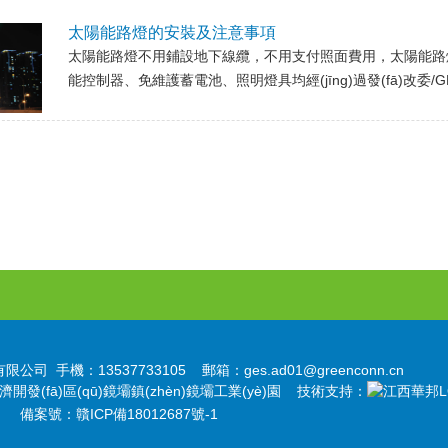
太陽能路燈的安裝及注意事項
太陽能路燈不用鋪設地下線纜，不用支付照面費用，太
能控制器、免維護蓄電池、照明燈具均經(jīng)過發(fā)改委/
司 手機：13537733105 郵箱：ges.ad01@greenconn.cn
開發(fā)區(qū)鏡壩鎮(zhèn)鏡壩工業(yè)園 技術支持：
備案號：
贛ICP備18012687號-1