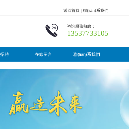
返回首頁
|
聯(lián)系我們
咨詢服務熱線：
13537733105
才招聘
在線留言
聯(lián)系我們