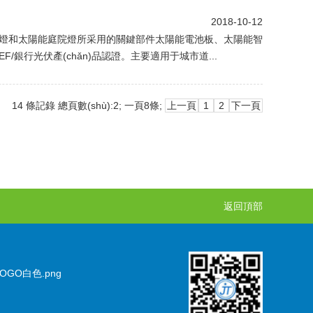
2018-10-12
陽能路燈和太陽能庭院燈所采用的關鍵部件太陽能電池板、太陽能智
GEF/銀行光伏產(chǎn)品認證。主要適用于城市道...
14 條記錄 總頁數(shù):2; 一頁8條;
上一頁
1
2
下一頁
返回頂部