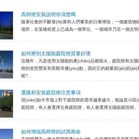
高桿燈安裝說明你清楚嗎
隨著社會的不斷發(fā)展和人們審美的日漸增強，一個建筑物
場所，在某種程度上已成為一個單位、一個城市乃至一個文明程度
如何辨別太陽能庭院燈質量好壞
這幾年，凡是使用太陽能的產(chǎn)品都很火，庭院燈
燈的造型豐富和美觀等優(yōu)點，因此它的銷量節(jié)節(ji
呢?...
選購和安裝庭院燈注意事項
現(xiàn)如今市場上對于庭院燈的需求越來越大，無論是小區(
庭院燈，有人會選擇古典庭院燈，有人會選擇太陽能庭院燈。
如何增強高桿燈的試用壽命