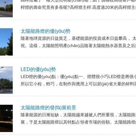
高桿燈屬于一種大型照明產(chǎn)物，由于價格較高很
桿燈的壽命究竟有多長呢?高桿燈主桿:高度過20米的高桿燈主桿
太陽能路燈的優(yōu)勢
隨著地球資源的日益貧乏，基礎能源的投資成本日益攀高， 
視。這樣，太陽能照明產(chǎn)品隨著太陽能熱水器普及之后應
LED的優(yōu)勢
LED燈的優(yōu)點：優(yōu)點一、燈體很小巧LED燈是將很小
所以它小粒，輕巧，在制作與應用上可以節(jié)省大量的材料與
太陽能路燈的發(fā)展前景
隨著能源的日漸短缺，太陽能越來越被人們所重視，太陽
展，于是太陽能路燈以其特點占領者市場的份額。太陽能路燈的發(