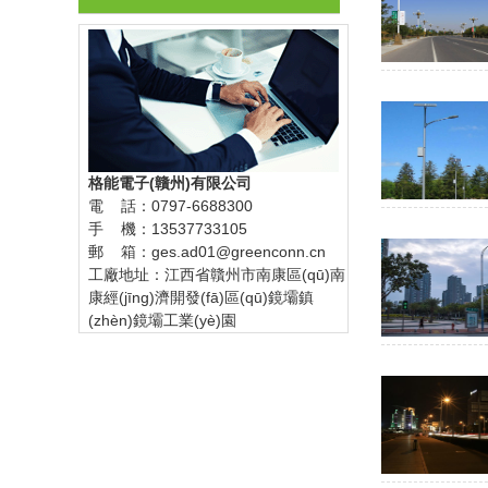
格能電子(贛州)有限公司
電 話：0797-6688300
手 機：13537733105
郵 箱：ges.ad01@greenconn.cn
工廠地址：江西省贛州市南康區(qū)南
康經(jīng)濟開發(fā)區(qū)鏡壩鎮
(zhèn)鏡壩工業(yè)園