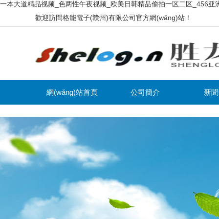
一本大道精品视频_色两性午夜视频_欧美日韩精品偷拍一区二区_456亚
歡迎訪問格能電子(贛州)有限公司官方網(wǎng)站！
網(wǎng)站首頁
公司簡介
新聞