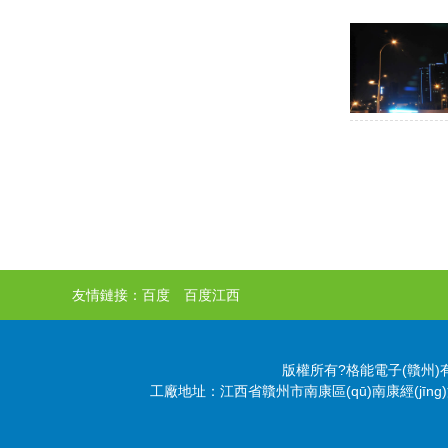
?
友情鏈接：
百度
百度江西
版權所有?格能電子(贛州)有限公
工廠地址：江西省贛州市南康區(qū)南康經(jīng)濟