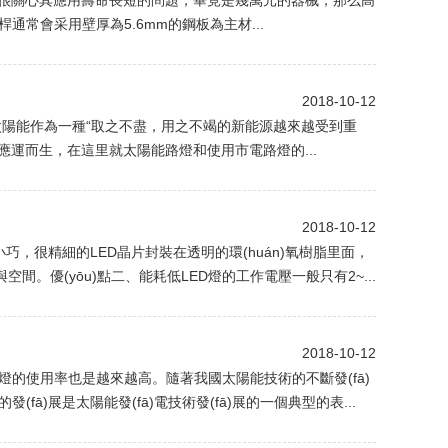
客戶都很關心其應用壽命長短的問題，畢竟是幾萬元的器械，那么高
通常會采用壁厚為5.6mm的鋼板為主材...
2018-10-12
太陽能作為一種“取之不盡，用之不竭的新能源越來越受到重
運而生，在這里就太陽能路燈和使用市電路燈的...
2018-10-12
巧，很精細的LED晶片封裝在透明的環(huán)氧樹脂里面，
空間。優(yōu)點二、能耗低LED燈的工作電壓一般只有2~...
2018-10-12
能路燈的使用率也是越來越高。隨著我國太陽能技術的不斷發(fā)
fā)展是太陽能發(fā)電技術發(fā)展的一個典型的表...